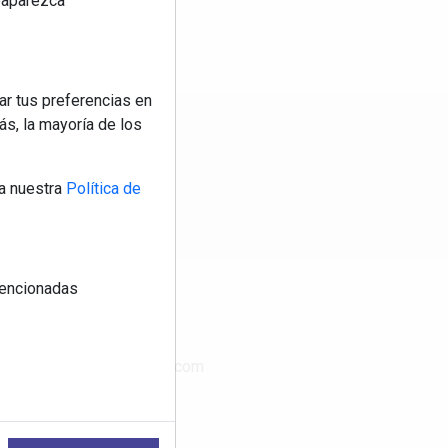
reaparezca
ar tus preferencias en
s, la mayoría de los
os
a nuestra
Política de
 mencionadas
CONTACTO
www.publimasdigital.com
08018-Barcelona
+34 933 683 800