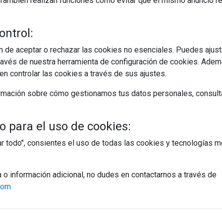
s. También realizan funciones como evitar que el mismo anuncio 
ontrol:
 de aceptar o rechazar las cookies no esenciales. Puedes ajust
avés de nuestra herramienta de configuración de cookies. Ademá
egístrate y accede a contenidos exclusiv
n controlar las cookies a través de sus ajustes.
Correo electrónico
rmación sobre cómo gestionamos tus datos personales, consult
 para el uso de cookies:
tar todo", consientes el uso de todas las cookies y tecnologías
PÁGINAS
a o información adicional, no dudes en contactarnos a través de
Suscripciones
com
Política de Privacidad
Política de Cookies