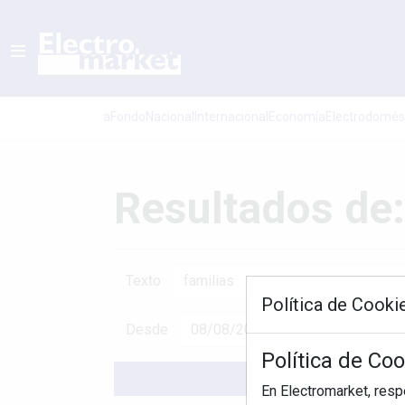
aFondo
Nacional
Internacional
Economí­a
Electrodomés
Resultados de:
Texto
Política de Cooki
Desde
Política de Co
En Electromarket, res