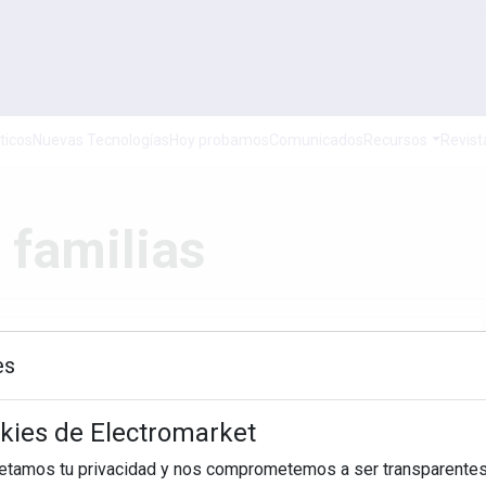
ticos
Nuevas Tecnologías
Hoy probamos
Comunicados
Recursos
Revist
 familias
es
Hasta
okies de Electromarket
BUSCAR
petamos tu privacidad y nos comprometemos a ser transparentes