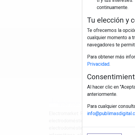
ti y tus interese
continuamente.
Tu elección y c
Te ofrecemos la opción
cualquier momento a tr
R
navegadores te permite
Para obtener más info
Privacidad
.
Consentimiento
Al hacer clic en "Acep
anteriormente.
Para cualquier consult
info@publimasdigital.
Electromarket: Revista
electrodomésticos, noticias canal
electrodomésticos, novedades