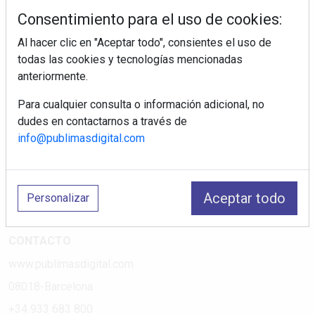
tiendas electrodomésticos, línea blanca, línea marrón,
Consentimiento para el uso de cookies:
pequeño electrodoméstico, datos de mercado.
Al hacer clic en "Aceptar todo", consientes el uso de
todas las cookies y tecnologías mencionadas
PÁGINAS
anteriormente.
Suscripciones
Para cualquier consulta o información adicional, no
Política de Privacidad
dudes en contactarnos a través de
Política de Cookies
info@publimasdigital.com
Política de Redes
Aviso Legal
Aceptar todo
Personalizar
¿Quiénes somos?
CONTACTO
www.publimasdigital.com
08018-Barcelona
+34 933 683 800