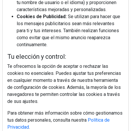
tu nombre de usuario o el idioma) y proporcionen
características mejoradas y personalizadas.
Cookies de Publicidad:
Se utilizan para hacer que
los mensajes publicitarios sean más relevantes
para ti y tus intereses. También realizan funciones
Regístrate y accede a contenidos
como evitar que el mismo anuncio reaparezca
exclusivos
continuamente.
Tu elección y control:
Correo electrónico
Te ofrecemos la opción de aceptar o rechazar las
cookies no esenciales. Puedes ajustar tus preferencias
en cualquier momento a través de nuestra herramienta
de configuración de cookies. Además, la mayoría de los
navegadores te permiten controlar las cookies a través
de sus ajustes.
Para obtener más información sobre cómo gestionamos
Electromarket: Revista electrodomésticos, noticias canal
tus datos personales, consulta nuestra
Política de
electrodomésticos, novedades informáticas, electrónica de
Privacidad
.
consumo, canal electro, retail, análisis distribución, noticias