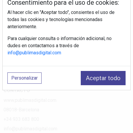
Consentimiento para el uso de cookies:
Al hacer clic en "Aceptar todo", consientes el uso de
PÁGINAS
todas las cookies y tecnologías mencionadas
anteriormente.
Suscripciones
Política de Privacidad
Para cualquier consulta o información adicional, no
dudes en contactarnos a través de
Política de Cookies
info@publimasdigital.com
Política de Redes
Aviso Legal
¿Quiénes somos?
Aceptar todo
Personalizar
CONTACTO
www.publimasdigital.com
08018-Barcelona
+34 933 683 800
info@publimasdigital.com