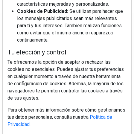
características mejoradas y personalizadas.
Cookies de Publicidad:
Se utilizan para hacer que
los mensajes publicitarios sean más relevantes
Regístrate y accede a contenidos
para ti y tus intereses. También realizan funciones
exclusivos
como evitar que el mismo anuncio reaparezca
continuamente.
Correo electrónico
Tu elección y control:
Te ofrecemos la opción de aceptar o rechazar las
cookies no esenciales. Puedes ajustar tus preferencias
en cualquier momento a través de nuestra herramienta
de configuración de cookies. Además, la mayoría de los
navegadores te permiten controlar las cookies a través
de sus ajustes.
Electromarket: Revista electrodomésticos, noticias canal
Para obtener más información sobre cómo gestionamos
electrodomésticos, novedades informáticas, electrónica de
tus datos personales, consulta nuestra
Política de
consumo, canal electro, retail, análisis distribución, noticias
Privacidad
.
tiendas electrodomésticos, línea blanca, línea marrón,
pequeño electrodoméstico, datos de mercado.