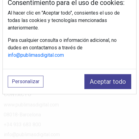
Consentimiento para el uso de cookies:
Al hacer clic en "Aceptar todo", consientes el uso de
PÁGINAS
todas las cookies y tecnologías mencionadas
anteriormente.
Suscripciones
Política de Privacidad
Para cualquier consulta o información adicional, no
dudes en contactarnos a través de
Política de Cookies
info@publimasdigital.com
Política de Redes
Aviso Legal
¿Quiénes somos?
Aceptar todo
Personalizar
CONTACTO
www.publimasdigital.com
08018-Barcelona
+34 933 683 800
info@publimasdigital.com