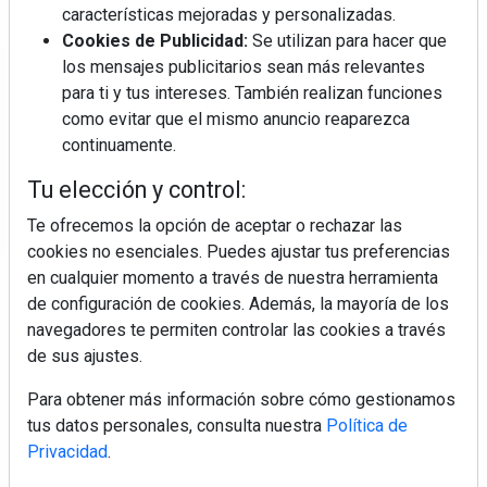
características mejoradas y personalizadas.
Cookies de Publicidad:
Se utilizan para hacer que
los mensajes publicitarios sean más relevantes
Regístrate y accede a contenidos
para ti y tus intereses. También realizan funciones
exclusivos
como evitar que el mismo anuncio reaparezca
continuamente.
Correo electrónico
Tu elección y control:
Te ofrecemos la opción de aceptar o rechazar las
cookies no esenciales. Puedes ajustar tus preferencias
en cualquier momento a través de nuestra herramienta
de configuración de cookies. Además, la mayoría de los
navegadores te permiten controlar las cookies a través
de sus ajustes.
Electromarket: Revista electrodomésticos, noticias canal
Para obtener más información sobre cómo gestionamos
electrodomésticos, novedades informáticas, electrónica de
tus datos personales, consulta nuestra
Política de
consumo, canal electro, retail, análisis distribución, noticias
Privacidad
.
tiendas electrodomésticos, línea blanca, línea marrón,
pequeño electrodoméstico, datos de mercado.