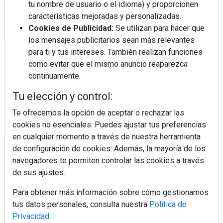
tu nombre de usuario o el idioma) y proporcionen
características mejoradas y personalizadas.
Cookies de Publicidad:
Se utilizan para hacer que
los mensajes publicitarios sean más relevantes
para ti y tus intereses. También realizan funciones
Regístrate y accede a contenidos
como evitar que el mismo anuncio reaparezca
exclusivos
continuamente.
Tu elección y control:
Correo electrónico
Te ofrecemos la opción de aceptar o rechazar las
cookies no esenciales. Puedes ajustar tus preferencias
en cualquier momento a través de nuestra herramienta
de configuración de cookies. Además, la mayoría de los
navegadores te permiten controlar las cookies a través
de sus ajustes.
Para obtener más información sobre cómo gestionamos
Electromarket: Revista electrodomésticos, noticias canal
tus datos personales, consulta nuestra
Política de
electrodomésticos, novedades informáticas, electrónica de
Privacidad
.
consumo, canal electro, retail, análisis distribución, noticias