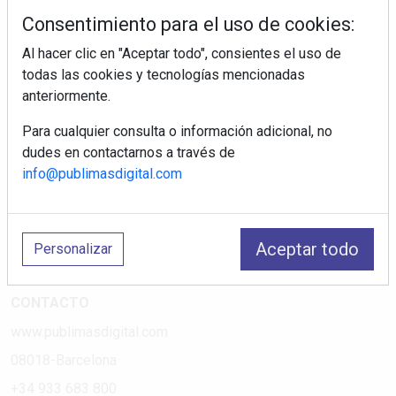
tiendas electrodomésticos, línea blanca, línea marrón,
Consentimiento para el uso de cookies:
pequeño electrodoméstico, datos de mercado.
Al hacer clic en "Aceptar todo", consientes el uso de
todas las cookies y tecnologías mencionadas
PÁGINAS
anteriormente.
Suscripciones
Para cualquier consulta o información adicional, no
Política de Privacidad
dudes en contactarnos a través de
Política de Cookies
info@publimasdigital.com
Política de Redes
Aviso Legal
Aceptar todo
Personalizar
¿Quiénes somos?
CONTACTO
www.publimasdigital.com
08018-Barcelona
+34 933 683 800