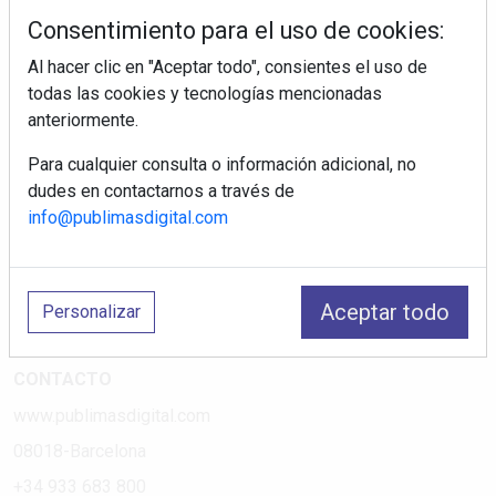
tiendas electrodomésticos, línea blanca, línea marrón,
Consentimiento para el uso de cookies:
pequeño electrodoméstico, datos de mercado.
Al hacer clic en "Aceptar todo", consientes el uso de
todas las cookies y tecnologías mencionadas
PÁGINAS
anteriormente.
Suscripciones
Para cualquier consulta o información adicional, no
Política de Privacidad
dudes en contactarnos a través de
Política de Cookies
info@publimasdigital.com
Política de Redes
Aviso Legal
Aceptar todo
Personalizar
¿Quiénes somos?
CONTACTO
www.publimasdigital.com
08018-Barcelona
+34 933 683 800