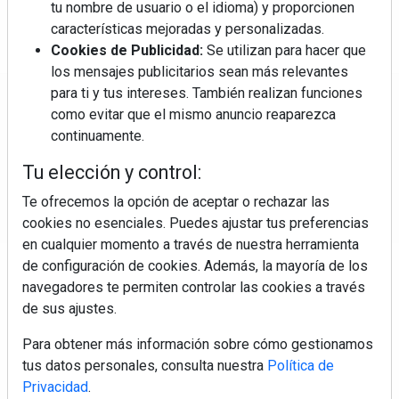
tu nombre de usuario o el idioma) y proporcionen
características mejoradas y personalizadas.
Cookies de Publicidad:
Se utilizan para hacer que
los mensajes publicitarios sean más relevantes
para ti y tus intereses. También realizan funciones
Regístrate y accede a contenidos
como evitar que el mismo anuncio reaparezca
exclusivos
continuamente.
Tu elección y control:
Correo electrónico
Te ofrecemos la opción de aceptar o rechazar las
cookies no esenciales. Puedes ajustar tus preferencias
en cualquier momento a través de nuestra herramienta
de configuración de cookies. Además, la mayoría de los
navegadores te permiten controlar las cookies a través
de sus ajustes.
Para obtener más información sobre cómo gestionamos
Electromarket: Revista electrodomésticos, noticias canal
tus datos personales, consulta nuestra
Política de
electrodomésticos, novedades informáticas, electrónica de
Privacidad
.
consumo, canal electro, retail, análisis distribución, noticias