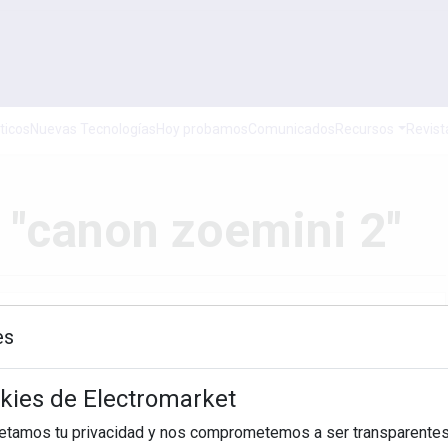
ticos
Nuevas Tecnologías
Hoy probamos
Comunicados
Recursos
Revist
 "canon zoemini 2"
es
Hasta
okies de Electromarket
BUSCAR
petamos tu privacidad y nos comprometemos a ser transparentes