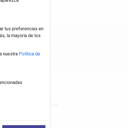
reaparezca
ar tus preferencias en
s, la mayoría de los
os
a nuestra
Política de
 mencionadas
CONTACTO
www.publimasdigital.com
08018-Barcelona
+34 933 683 800