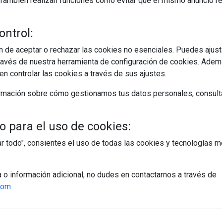
s. También realizan funciones como evitar que el mismo anuncio 
ontrol:
 de aceptar o rechazar las cookies no esenciales. Puedes ajust
avés de nuestra herramienta de configuración de cookies. Ademá
egístrate y accede a contenidos exclusiv
n controlar las cookies a través de sus ajustes.
Correo electrónico
rmación sobre cómo gestionamos tus datos personales, consult
 para el uso de cookies:
tar todo", consientes el uso de todas las cookies y tecnologías
PÁGINAS
a o información adicional, no dudes en contactarnos a través de
Suscripciones
com
Política de Privacidad
Política de Cookies