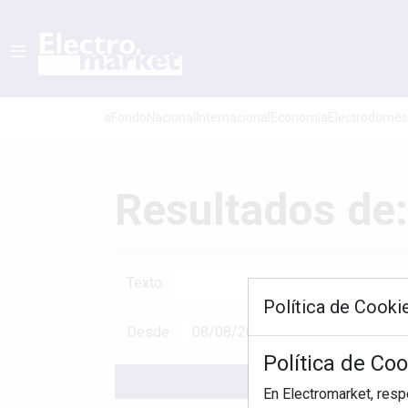
aFondo
Nacional
Internacional
Economí­a
Electrodomés
Resultados de:
Texto
Política de Cooki
Desde
Política de Co
En Electromarket, res