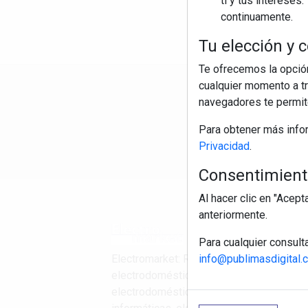
ti y tus interese
continuamente.
Tu elección y c
Te ofrecemos la opción
cualquier momento a tr
R
navegadores te permite
Para obtener más info
Privacidad
.
Consentimiento
Al hacer clic en "Acep
anteriormente.
Para cualquier consult
info@publimasdigital.
Electromarket: Revista
electrodomésticos, noticias canal
electrodomésticos, novedades