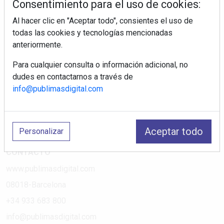
Consentimiento para el uso de cookies:
Al hacer clic en "Aceptar todo", consientes el uso de
PÁGINAS
todas las cookies y tecnologías mencionadas
anteriormente.
Suscripciones
Política de Privacidad
Para cualquier consulta o información adicional, no
dudes en contactarnos a través de
Política de Cookies
info@publimasdigital.com
Política de Redes
Aviso Legal
¿Quiénes somos?
Aceptar todo
Personalizar
CONTACTO
www.publimasdigital.com
08018-Barcelona
+34 933 683 800
info@publimasdigital.com