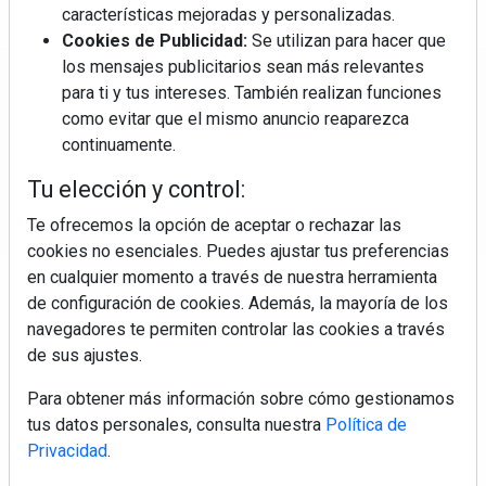
características mejoradas y personalizadas.
Cookies de Publicidad:
Se utilizan para hacer que
los mensajes publicitarios sean más relevantes
Regístrate y accede a contenidos
para ti y tus intereses. También realizan funciones
exclusivos
como evitar que el mismo anuncio reaparezca
continuamente.
Correo electrónico
Tu elección y control:
Te ofrecemos la opción de aceptar o rechazar las
cookies no esenciales. Puedes ajustar tus preferencias
en cualquier momento a través de nuestra herramienta
de configuración de cookies. Además, la mayoría de los
navegadores te permiten controlar las cookies a través
de sus ajustes.
Electromarket: Revista electrodomésticos, noticias canal
Para obtener más información sobre cómo gestionamos
electrodomésticos, novedades informáticas, electrónica de
tus datos personales, consulta nuestra
Política de
consumo, canal electro, retail, análisis distribución, noticias
Privacidad
.
tiendas electrodomésticos, línea blanca, línea marrón,
pequeño electrodoméstico, datos de mercado.