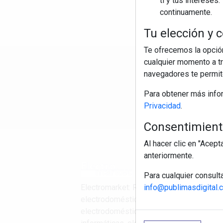
ti y tus interese
continuamente.
Tu elección y c
Te ofrecemos la opción
cualquier momento a tr
R
navegadores te permite
Para obtener más info
Privacidad
.
Consentimiento
Al hacer clic en "Acep
anteriormente.
Para cualquier consult
info@publimasdigital.
Electromarket: Revista
electrodomésticos, noticias canal
electrodomésticos, novedades