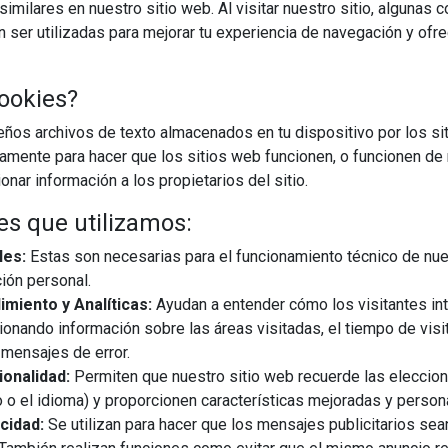
imilares en nuestro sitio web. Al visitar nuestro sitio, algunas 
BUSCAR
ser utilizadas para mejorar tu experiencia de navegación y ofr
ookies?
CARGAR MÁS
os archivos de texto almacenados en tu dispositivo por los sit
iamente para hacer que los sitios web funcionen, o funcionen de
nar información a los propietarios del sitio.
es que utilizamos:
les:
Estas son necesarias para el funcionamiento técnico de nue
ión personal.
miento y Analíticas:
Ayudan a entender cómo los visitantes in
ionando información sobre las áreas visitadas, el tiempo de visi
mensajes de error.
onalidad:
Permiten que nuestro sitio web recuerde las eleccio
 o el idioma) y proporcionen características mejoradas y person
cidad:
Se utilizan para hacer que los mensajes publicitarios se