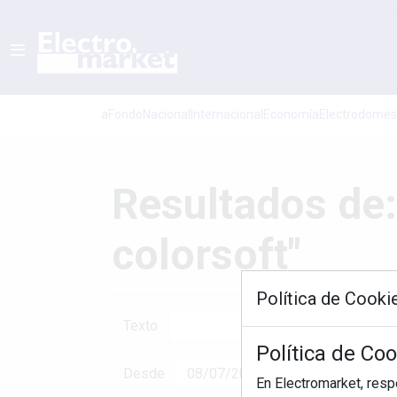
aFondo
Nacional
Internacional
Economí­a
Electrodomés
Resultados de:
colorsoft"
Política de Cooki
Texto
Política de Co
Desde
En Electromarket, res