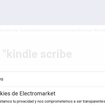
ticos
Nuevas Tecnologías
Hoy probamos
Comunicados
Recursos
Revist
 "kindle scribe
es
okies de Electromarket
Hasta
petamos tu privacidad y nos comprometemos a ser transparentes