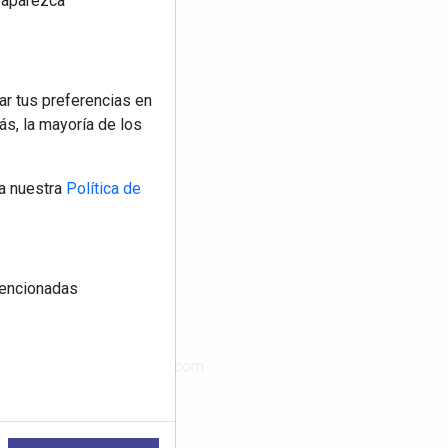
reaparezca
ar tus preferencias en
s, la mayoría de los
os
a nuestra
Política de
 mencionadas
CONTACTO
www.publimasdigital.com
08018-Barcelona
+34 933 683 800