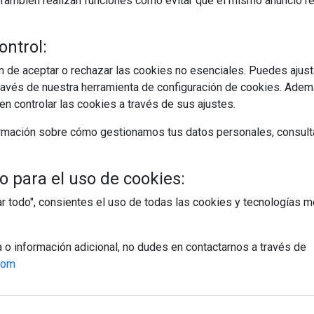
s. También realizan funciones como evitar que el mismo anuncio 
ontrol:
 de aceptar o rechazar las cookies no esenciales. Puedes ajust
avés de nuestra herramienta de configuración de cookies. Ademá
egístrate y accede a contenidos exclusiv
n controlar las cookies a través de sus ajustes.
Correo electrónico
rmación sobre cómo gestionamos tus datos personales, consult
 para el uso de cookies:
tar todo", consientes el uso de todas las cookies y tecnologías
PÁGINAS
a o información adicional, no dudes en contactarnos a través de
Suscripciones
com
Política de Privacidad
Política de Cookies